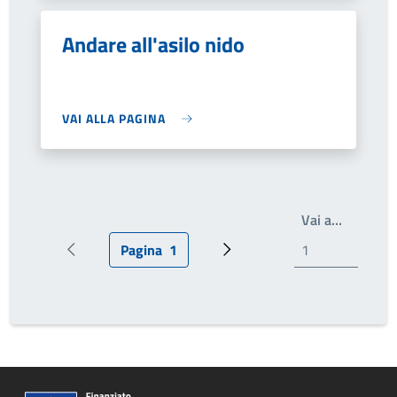
Andare all'asilo nido
VAI ALLA PAGINA
Scrivi il
Vai a…
Pagina
1
Pagina precedente
Pagina attuale
Pagina successiva