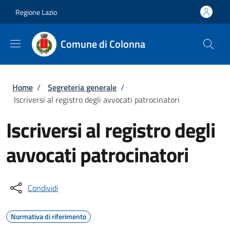
Salta al contenuto principale
Skip to footer content
Regione Lazio
Comune di Colonna
Briciole di pane
Home
/
Segreteria generale
/
Iscriversi al registro degli avvocati patrocinatori
Iscriversi al registro degli
avvocati patrocinatori
Condividi
Normativa di riferimento