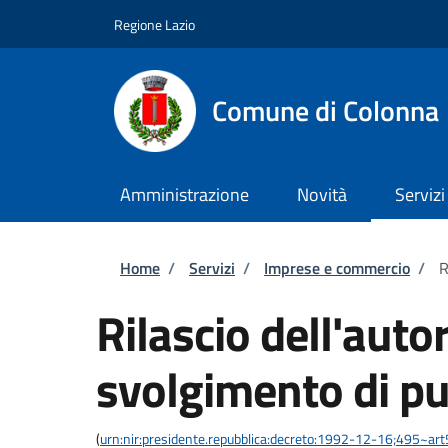
Salta al contenuto principale
Skip to footer content
Regione Lazio
Comune di Colonna
Amministrazione
Novità
Servizi
Briciole di pane
Home
/
Servizi
/
Imprese e commercio
/
R
Rilascio dell'auto
svolgimento di pu
(
urn:nir:presidente.repubblica:decreto:1992-12-16;495~ar