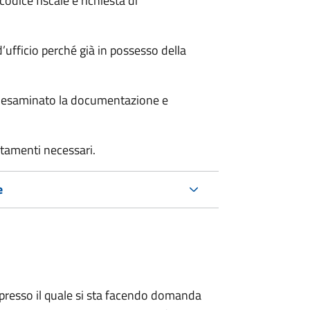
odice fiscale e richiesta di
’ufficio perché già in possesso della
er esaminato la documentazione e
rtamenti necessari.
e
presso il quale si sta facendo domanda