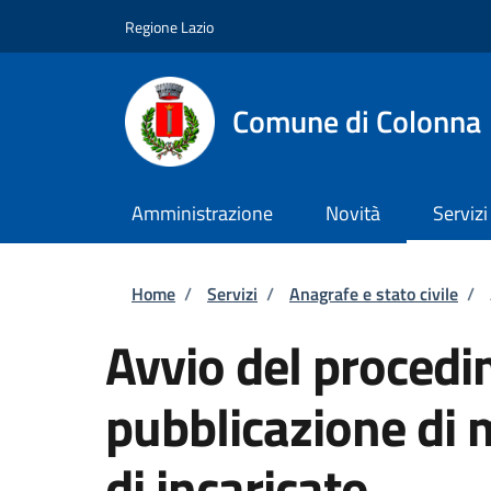
Salta al contenuto principale
Skip to footer content
Regione Lazio
Comune di Colonna
Amministrazione
Novità
Servizi
Briciole di pane
Home
/
Servizi
/
Anagrafe e stato civile
/
Avvio del procedi
pubblicazione di 
di incaricato