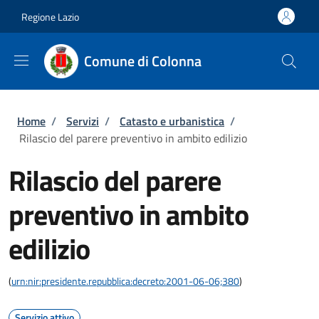
Salta al contenuto principale
Skip to footer content
Regione Lazio
Comune di Colonna
Briciole di pane
Home
/
Servizi
/
Catasto e urbanistica
/
Rilascio del parere preventivo in ambito edilizio
Rilascio del parere
preventivo in ambito
edilizio
(
urn:nir:presidente.repubblica:decreto:2001-06-06;380
)
Servizio attivo