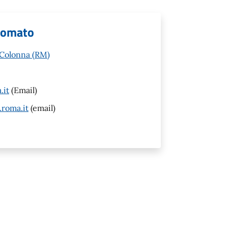
onomato
 Colonna (RM)
.it
(Email)
.roma.it
(email)