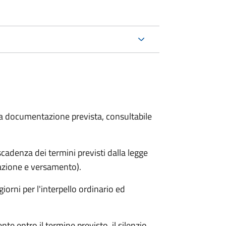
 la documentazione prevista, consultabile
adenza dei termini previsti dalla legge
arazione e versamento).
iorni per l'interpello ordinario ed
e entro il termine previsto, il silenzio