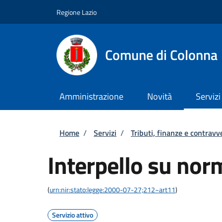
Salta al contenuto principale
Skip to footer content
Regione Lazio
Comune di Colonna
Amministrazione
Novità
Servizi
Briciole di pane
Home
/
Servizi
/
Tributi, finanze e contravv
Interpello su norm
(
urn:nir:stato:legge:2000-07-27;212~art11
)
Servizio attivo