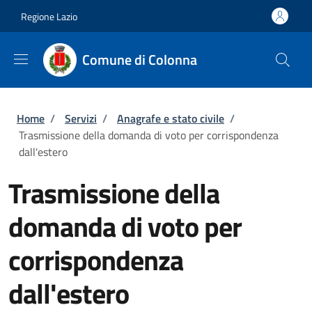
Salta al contenuto principale
Skip to footer content
Regione Lazio
Comune di Colonna
Briciole di pane
Home
/
Servizi
/
Anagrafe e stato civile
/
Trasmissione della domanda di voto per corrispondenza
dall'estero
Trasmissione della
domanda di voto per
corrispondenza
dall'estero