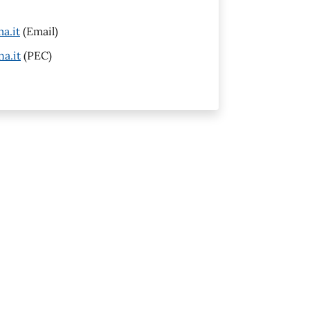
a.it
(Email)
a.it
(PEC)