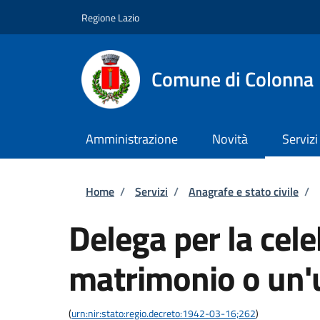
Salta al contenuto principale
Skip to footer content
Regione Lazio
Comune di Colonna
Amministrazione
Novità
Servizi
Briciole di pane
Home
/
Servizi
/
Anagrafe e stato civile
/
Delega per la cel
matrimonio o un'u
(
urn:nir:stato:regio.decreto:1942-03-16;262
)