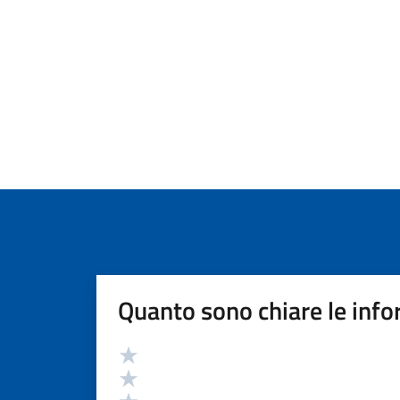
Quanto sono chiare le info
Valutazione
Valuta 5 stelle su 5
Valuta 4 stelle su 5
Valuta 3 stelle su 5