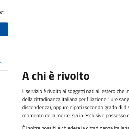
s"
A chi è rivolto
Il servizio è rivolto ai soggetti nati all'estero ch
della cittadinanza italiana per filiazione "iure sang
discendenza), oppure nipoti (secondo grado di disc
momento della morte, sia in esclusivo possesso de
È inoltre possibile chiedere la cittadinanza italiana