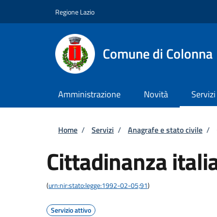
Salta al contenuto principale
Skip to footer content
Regione Lazio
Comune di Colonna
Amministrazione
Novità
Servizi
Briciole di pane
Home
/
Servizi
/
Anagrafe e stato civile
/
Cittadinanza itali
(
urn:nir:stato:legge:1992-02-05;91
)
Servizio attivo