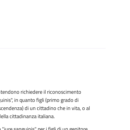
e intendono richiedere il riconoscimento
uinis", in quanto figli (primo grado di
endenza) di un cittadino che in vita, o al
lla cittadinanza italiana.
 "iure sanguinis" per i figli di un genitore