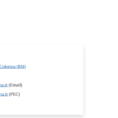
 Colonna (RM)
a.it
(Email)
a.it
(PEC)