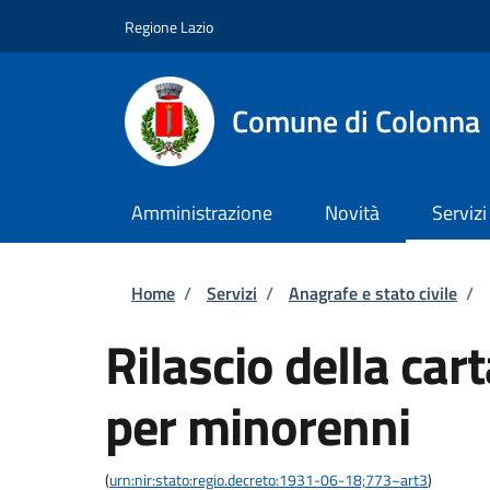
Salta al contenuto principale
Skip to footer content
Regione Lazio
Comune di Colonna
Amministrazione
Novità
Servizi
Briciole di pane
Home
/
Servizi
/
Anagrafe e stato civile
/
Rilascio della car
per minorenni
(
urn:nir:stato:regio.decreto:1931-06-18;773~art3
)