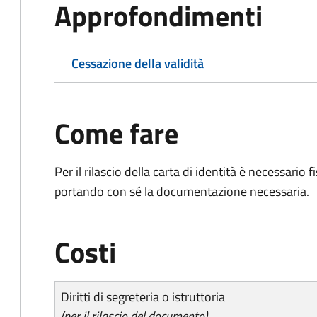
Approfondimenti
Cessazione della validità
Come fare
Per il rilascio della carta di identità è necessar
portando con sé la documentazione necessaria.
Costi
Diritti di segreteria o istruttoria
(per il rilascio del documento)