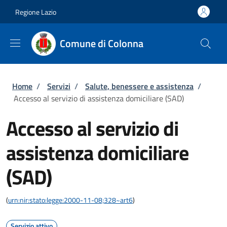
Salta al contenuto principale
Skip to footer content
Regione Lazio
Comune di Colonna
Briciole di pane
Home
/
Servizi
/
Salute, benessere e assistenza
/
Accesso al servizio di assistenza domiciliare (SAD)
Accesso al servizio di
assistenza domiciliare
(SAD)
(
urn:nir:stato:legge:2000-11-08;328~art6
)
Servizio attivo