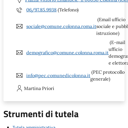
06/97.85.9938
(Telefono)
(Email ufficio
sociale@comune.colonna.roma.it
sociale e pubbl
istruzione)
(E-mail
ufficio
demografico@comune.colonna.roma.it
demogra
e elettor
(PEC protocollo
info@pec.comunedicolonna.it
generale)
Martina
Priori
Strumenti di tutela
Tutela amministrativa