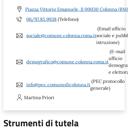
Piazza Vittorio Emanuele, II 00030 Colonna (RM
06/97.85.9938
(Telefono)
(Email ufficio
sociale@comune.colonna.roma.it
sociale e pubbl
istruzione)
(E-mail
ufficio
demografico@comune.colonna.roma.it
demogra
e elettor
(PEC protocollo
info@pec.comunedicolonna.it
generale)
Martina
Priori
Strumenti di tutela