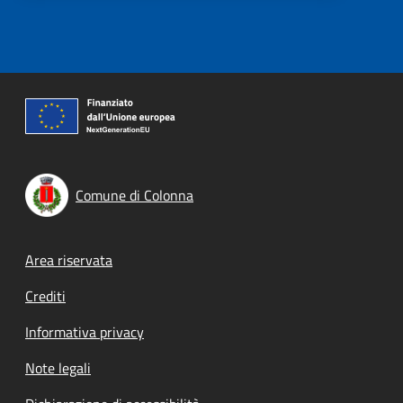
Comune di Colonna
Footer menu
Area riservata
Crediti
Informativa privacy
Note legali