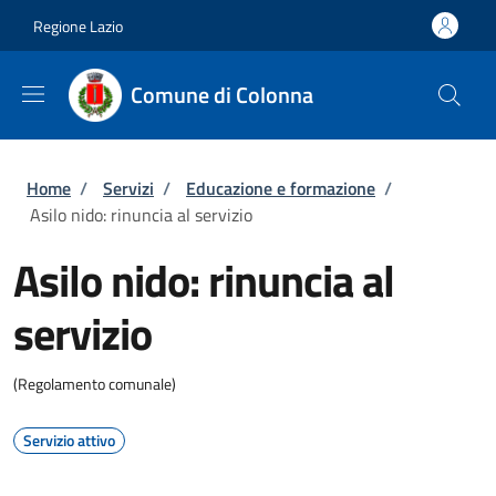
Salta al contenuto principale
Skip to footer content
Regione Lazio
Comune di Colonna
Briciole di pane
Home
/
Servizi
/
Educazione e formazione
/
Asilo nido: rinuncia al servizio
Asilo nido: rinuncia al
servizio
(Regolamento comunale)
Servizio attivo