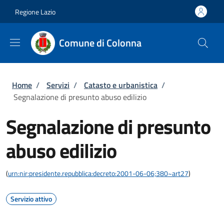
Salta al contenuto principale
Skip to footer content
Regione Lazio
Comune di Colonna
Briciole di pane
Home
/
Servizi
/
Catasto e urbanistica
/
Segnalazione di presunto abuso edilizio
Segnalazione di presunto
abuso edilizio
(
urn:nir:presidente.repubblica:decreto:2001-06-06;380~art27
)
Servizio attivo