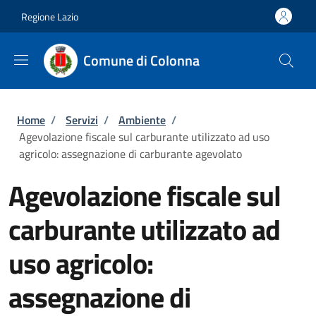
Salta al contenuto principale
Skip to footer content
Regione Lazio
Comune di Colonna
Briciole di pane
Home
/
Servizi
/
Ambiente
/
Agevolazione fiscale sul carburante utilizzato ad uso
agricolo: assegnazione di carburante agevolato
Agevolazione fiscale sul
carburante utilizzato ad
uso agricolo:
assegnazione di