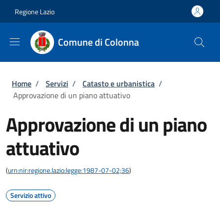
Salta al contenuto principale
Skip to footer content
Regione Lazio
Comune di Colonna
Briciole di pane
Home
/
Servizi
/
Catasto e urbanistica
/
Approvazione di un piano attuativo
Approvazione di un piano
attuativo
(
urn:nir:regione.lazio:legge:1987-07-02;36
)
Servizio attivo