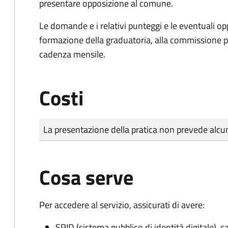
presentare opposizione al comune.
Le domande e i relativi punteggi e le eventuali op
formazione della graduatoria, alla commissione p
cadenza mensile.
Costi
Tipo di pagamento
Importo
La presentazione della pratica non prevede al
Cosa serve
Per accedere al servizio, assicurati di avere:
SPID (sistema pubblico di identità digitale), ca