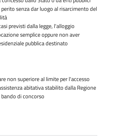
concesso dallo Stato o da enti pubblici
a perito senza dar luogo al risarcimento del
lità
si previsti dalla legge, l'alloggio
ocazione semplice oppure non aver
residenziale pubblica destinato
e non superiore al limite per l'accesso
'assistenza abitativa stabilito dalla Regione
l bando di concorso