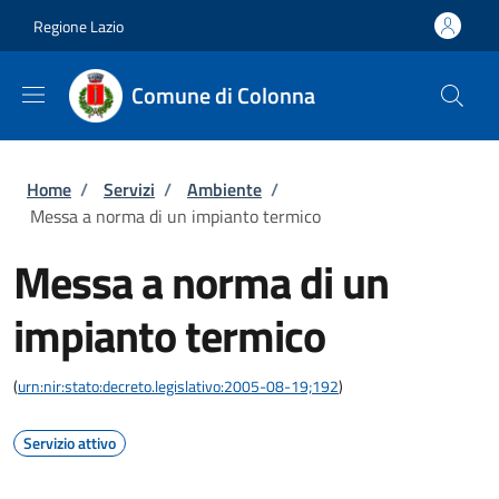
Salta al contenuto principale
Skip to footer content
Regione Lazio
Comune di Colonna
Briciole di pane
Home
/
Servizi
/
Ambiente
/
Messa a norma di un impianto termico
Messa a norma di un
impianto termico
(
urn:nir:stato:decreto.legislativo:2005-08-19;192
)
Servizio attivo