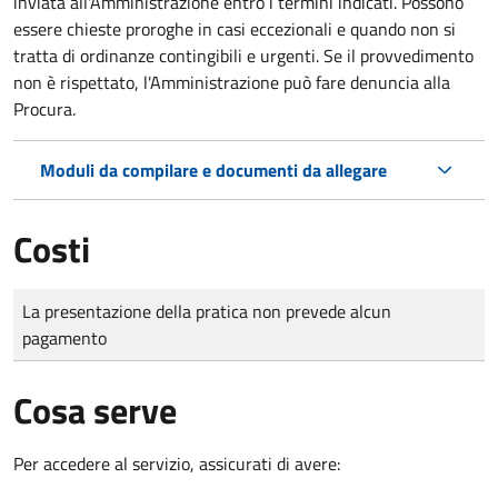
inviata all'Amministrazione entro i termini indicati. Possono
essere chieste proroghe in casi eccezionali e quando non si
tratta di ordinanze contingibili e urgenti. Se il provvedimento
non è rispettato, l'Amministrazione può fare denuncia alla
Procura.
Moduli da compilare e documenti da allegare
Costi
Tipo di pagamento
Importo
La presentazione della pratica non prevede alcun
pagamento
Cosa serve
Per accedere al servizio, assicurati di avere: