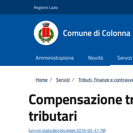
Salta al contenuto principale
Skip to footer content
Regione Lazio
Comune di Colonna
Amministrazione
Novità
Servizi
Briciole di pane
Home
/
Servizi
/
Tributi, finanze e contravv
Compensazione tra
tributari
(
urn:nir:stato:decreto.legge:2010-05-31;78
)