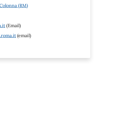
 Colonna (RM)
.it
(Email)
.roma.it
(email)