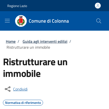
Salta al contenuto principale
Skip to footer content
Regione Lazio
Comune di Colonna
Briciole di pane
Home
/
Guida agli interventi edilizi
/
Ristrutturare un immobile
Ristrutturare un
immobile
Condividi
Normativa di riferimento