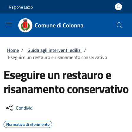
Salta al contenuto principale
Skip to footer content
Regione Lazio
Comune di Colonna
Briciole di pane
Home
/
Guida agli interventi edilizi
/
Eseguire un restauro e risanamento conservativo
Eseguire un restauro e
risanamento conservativo
Condividi
Normativa di riferimento