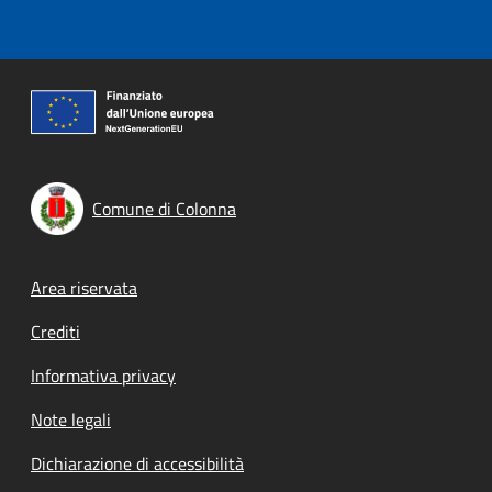
Comune di Colonna
Footer menu
Area riservata
Crediti
Informativa privacy
Note legali
Dichiarazione di accessibilità