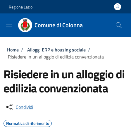
Salta al contenuto principale
Skip to footer content
Regione Lazio
Comune di Colonna
Briciole di pane
Home
/
Alloggi ERP e housing sociale
/
Risiedere in un alloggio di edilizia convenzionata
Risiedere in un alloggio di
edilizia convenzionata
Condividi
Normativa di riferimento