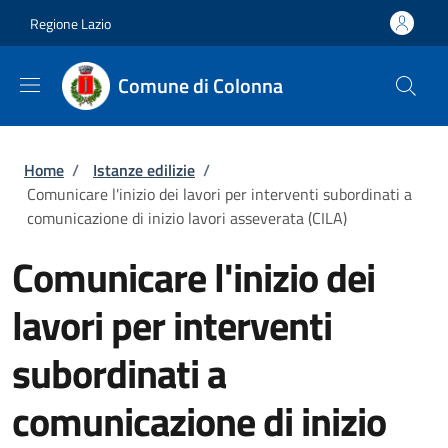
Salta al contenuto principale
Skip to footer content
Regione Lazio
Comune di Colonna
Briciole di pane
Home
/
Istanze edilizie
/
Comunicare l'inizio dei lavori per interventi subordinati a
comunicazione di inizio lavori asseverata (CILA)
Comunicare l'inizio dei
lavori per interventi
subordinati a
comunicazione di inizio