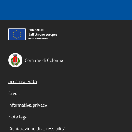
Comune di Colonna
Footer menu
Area riservata
Crediti
Informativa privacy
Note legali
Dichiarazione di accessibilità