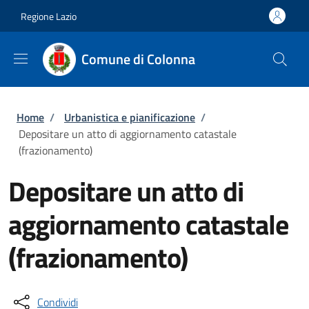
Salta al contenuto principale
Skip to footer content
Regione Lazio
Comune di Colonna
Briciole di pane
Home
/
Urbanistica e pianificazione
/
Depositare un atto di aggiornamento catastale
(frazionamento)
Depositare un atto di
aggiornamento catastale
(frazionamento)
Condividi